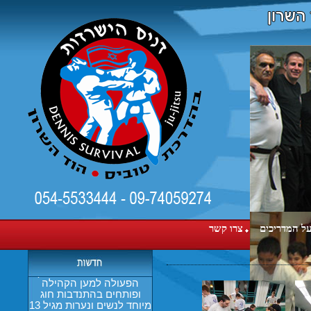
קורס הגנה עצמית לנשים
ונערות - ללא עלות!!
לאור גל הטרור הפוקד את
החברה הישראלית שיטת
ל המדריכים
צרו קשר
דניס הישרדות בהדרכת רן
טוביס ועיריית הוד השרון
החליטו להרחיב את שיתוף
הפעולה למען הקהילה
ופותחים בהתנדבות חוג
מיוחד לנשים ונערות מגיל 13
ומעלה - ללא עלות