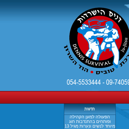
קורס הגנה עצמית לנשים
ונערות - ללא עלות!!
לאור גל הטרור הפוקד את
החברה הישראלית שיטת
דניס הישרדות בהדרכת רן
טוביס ועיריית הוד השרון
החליטו להרחיב את שיתוף
הפעולה למען הקהילה
ופותחים בהתנדבות חוג
מיוחד לנשים ונערות מגיל 13
ומעלה - ללא עלות