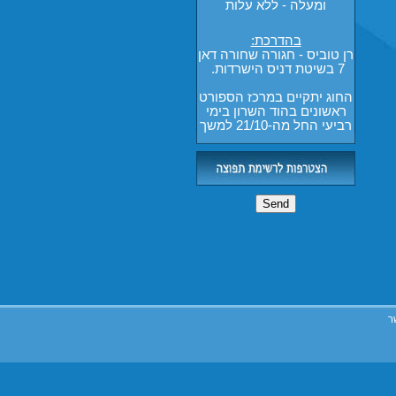
בהדרכת:
רן טוביס - חגורה שחורה דאן
7 בשיטת דניס הישרדות.
החוג יתקיים במרכז הספורט
ראשונים בהוד השרון בימי
רביעי החל מה-21/10 למשך
4 שבועות
ר