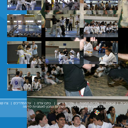
הבית
|
קבוצות
|
גלריית תמונות
|
גלריית ודיאו
| כתבו עלינו |
על המדריכים
|
צרו קש
© כל הזכויות שמורות ל-דניס הישרדות המכון לאומנויות לחימה
נבנה על ידי
"חוג"
אתר
החוגים